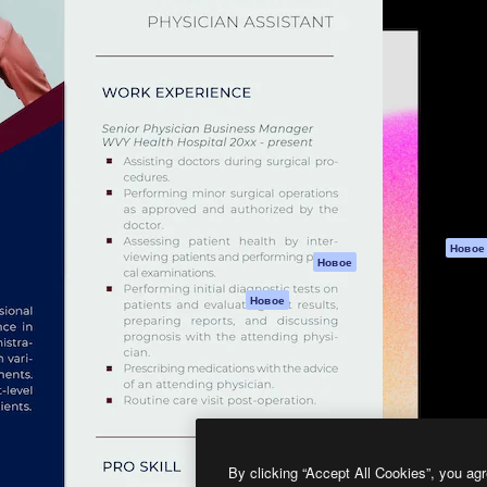
атформа для создания
Spaces
Academy
работ. Более 1 миллиона
ИИ-помощник
Документация п
реди креаторов,
Пакету ИИ
Генератор
гентств и студий.
изображений ИИ
Служба
поддержки
Генератор видео
ИИ
Условия и
положения
Генератор голоса
на основе ИИ
Политика
конфиденциальн
Стоковый контент
Оригиналы
MCP для
Новое
Новое
Claude/ChatGPT
Политика файло
cookie
Агенты
Новое
Центр доверия
API
Партнеры
Мобильное
приложение
Предприятие
Все инструменты
Magnific
By clicking “Accept All Cookies”, you agr