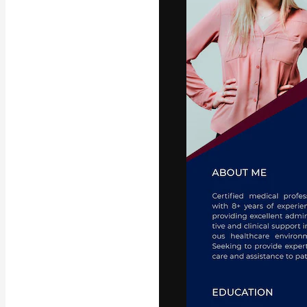
Креативная пл
ваших лучших 
подписчиков с
предприятий, а
Pусский