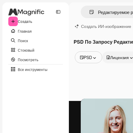
Создать
Создать ИИ-изображение
Главная
Поиск
PSD По Запросу Редакт
Стоковый
PSD
Лицензия
Посмотреть
Все изображения
Все инструменты
Векторы
Иллюстрации
Фотографии
PSD
Шаблоны
Мокапы
Видео
Видеоролик
Моушн-дизайн
Видеошаблоны
Иконки
3D-модели
Шрифты