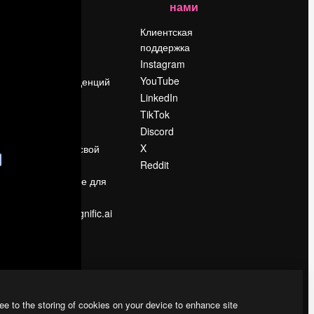
нами
Цены
о
О нас
Клиентская
поддержка
Reviews
Instagram
Вакансии
YouTube
Поиск тенденций
LinkedIn
Блог
TikTok
События
Discord
Slidesgo
ости
X
Продайте свой
контент
Reddit
в
Помещение для
прессы
Ищете magnific.ai
ee to the storing of cookies on your device to enhance site