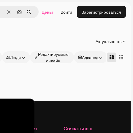
Цены
Войти
Зарегистрироваться
Очистить
Поиск по изображению
Поиск
Актуальность
Редактируемые
Люди
Адвансд
онлайн
Компания
Связаться с