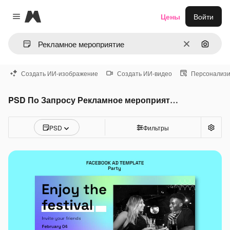
Magnific
Цены
Войти
Close menu
Очистить
Поиск 
Создать ИИ-изображение
Создать ИИ-видео
Персонализи
PSD По Запросу Рекламное мероприятие
PSD
Фильтры