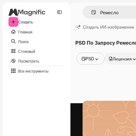
Создать
Создать ИИ-изображение
Главная
Поиск
PSD По Запросу Ремесл
Стоковый
PSD
Лицензия
Посмотреть
Все изображения
Все инструменты
Векторы
Иллюстрации
Фотографии
PSD
Шаблоны
Мокапы
Видео
Видеоролик
Моушн-дизайн
Видеошаблоны
Иконки
3D-модели
Шрифты