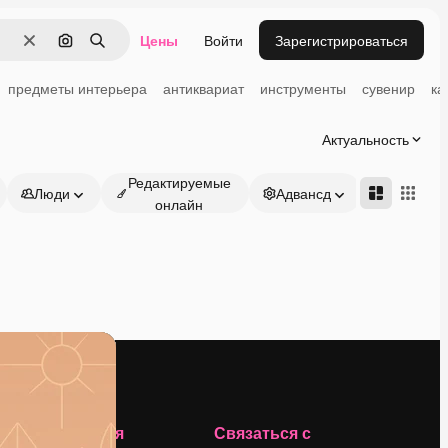
Цены
Войти
Зарегистрироваться
Очистить
Поиск по изображению
Поиск
предметы интерьера
антиквариат
инструменты
сувенир
ка
Актуальность
Редактируемые
Люди
Адвансд
онлайн
Компания
Связаться с