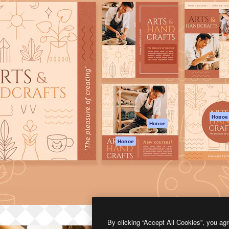
атформа для создания
Spaces
Academy
работ. Более 1 миллиона
ИИ-помощник
Документация п
реди креаторов,
Пакету ИИ
Генератор
гентств и студий.
изображений ИИ
Служба
поддержки
Генератор видео
ИИ
Условия и
положения
Генератор голоса
на основе ИИ
Политика
конфиденциальн
Стоковый контент
Оригиналы
MCP для
Новое
Новое
Claude/ChatGPT
Политика файло
cookie
Агенты
Новое
Центр доверия
API
Партнеры
Мобильное
приложение
Предприятие
Все инструменты
Magnific
By clicking “Accept All Cookies”, you agr