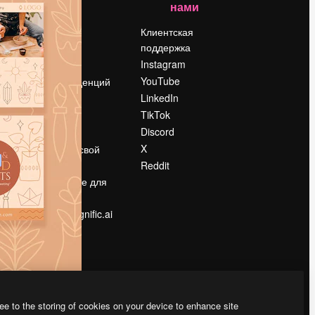
нами
Цены
о
О нас
Клиентская
поддержка
Reviews
Instagram
Вакансии
YouTube
Поиск тенденций
LinkedIn
Блог
TikTok
События
Discord
Slidesgo
ости
X
Продайте свой
контент
Reddit
в
Помещение для
прессы
Ищете magnific.ai
ee to the storing of cookies on your device to enhance site