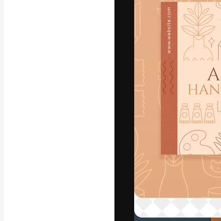
Креативная пл
ваших лучших 
подписчиков с
предприятий, а
Pусский