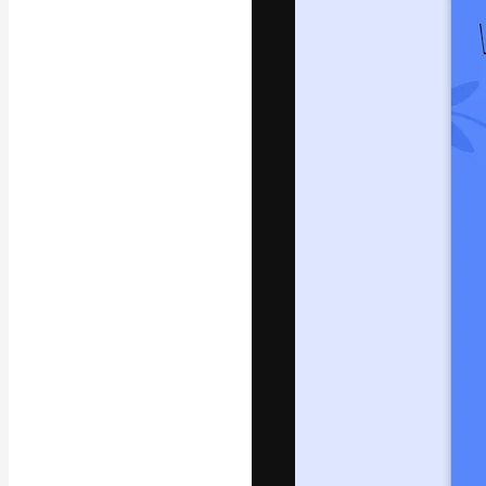
Креативная пл
ваших лучших 
подписчиков с
предприятий, а
Pусский