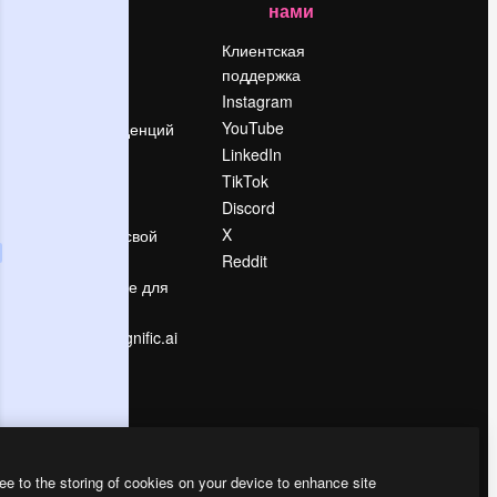
нами
Цены
о
О нас
Клиентская
поддержка
Reviews
Instagram
Вакансии
YouTube
Поиск тенденций
LinkedIn
Блог
TikTok
События
Discord
Slidesgo
ости
X
Продайте свой
контент
Reddit
в
Помещение для
прессы
Ищете magnific.ai
ee to the storing of cookies on your device to enhance site