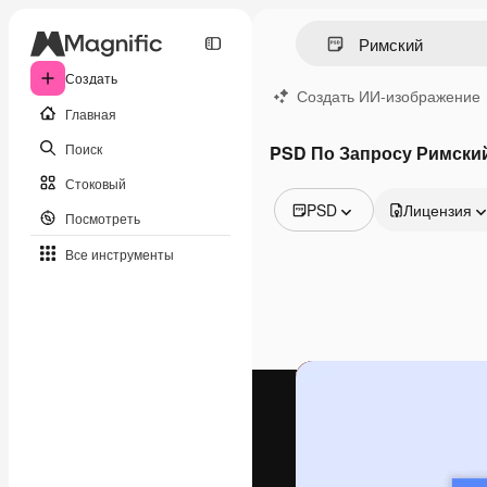
Создать
Создать ИИ-изображение
Главная
Поиск
PSD По Запросу Римски
Стоковый
PSD
Лицензия
Посмотреть
Все изображения
Все инструменты
Векторы
Иллюстрации
Фотографии
PSD
Шаблоны
Мокапы
Видео
Видеоролик
Моушн-дизайн
Видеошаблоны
Иконки
3D-модели
Шрифты