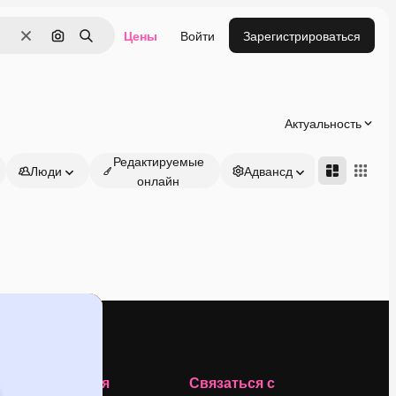
Цены
Войти
Зарегистрироваться
Очистить
Поиск по изображению
Поиск
Актуальность
Редактируемые
Люди
Адвансд
онлайн
Компания
Связаться с