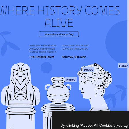
атформа для создания
Spaces
Academy
работ. Более 1 миллиона
ИИ-помощник
Документация п
реди креаторов,
Пакету ИИ
Генератор
гентств и студий.
изображений ИИ
Служба
поддержки
Генератор видео
ИИ
Условия и
положения
Генератор голоса
на основе ИИ
Политика
конфиденциальн
Стоковый контент
Оригиналы
MCP для
Новое
Новое
Claude/ChatGPT
Политика файло
cookie
Агенты
Новое
Центр доверия
API
Партнеры
Мобильное
приложение
Предприятие
Все инструменты
Magnific
By clicking “Accept All Cookies”, you agr