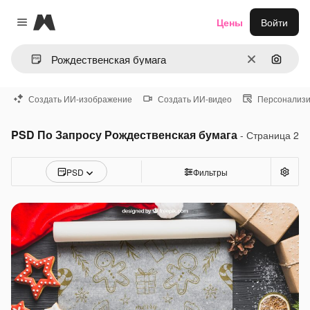
Magnific
Цены
Войти
Close menu
Очистить
Поиск 
Создать ИИ-изображение
Создать ИИ-видео
Персонализи
PSD По Запросу Рождественская бумага
- Страница 2
PSD
Фильтры