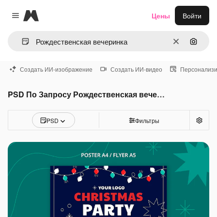
Magnific
Цены
Войти
Close menu
Очистить
Поиск 
Создать ИИ-изображение
Создать ИИ-видео
Персонализи
PSD По Запросу Рождественская вечеринка
PSD
Фильтры