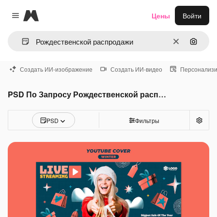
Magnific
Цены
Войти
Close menu
Очистить
Поиск 
Создать ИИ-изображение
Создать ИИ-видео
Персонализи
PSD По Запросу Рождественской распродажи
PSD
Фильтры