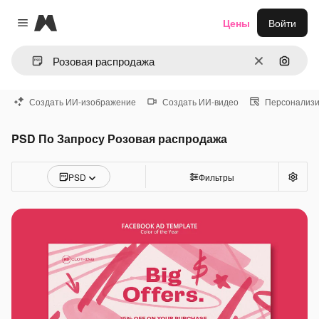
Magnific
Цены
Войти
Close menu
Очистить
Поиск 
Создать ИИ-изображение
Создать ИИ-видео
Персонализи
PSD По Запросу Розовая распродажа
PSD
Фильтры