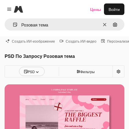
Magnific
Цены
Войти
Close menu
Очистить
Поиск 
Создать ИИ-изображение
Создать ИИ-видео
Персонализи
PSD По Запросу Розовая тема
PSD
Фильтры