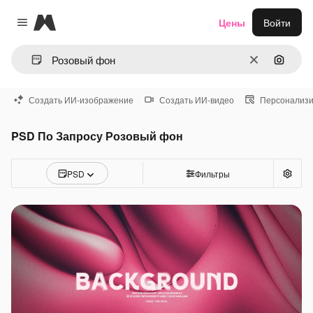
Magnific
Цены
Войти
Close menu
Очистить
Поиск 
Создать ИИ-изображение
Создать ИИ-видео
Персонализи
PSD По Запросу Розовый фон
PSD
Фильтры