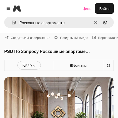
Magnific
Цены
Войти
Close menu
Очистить
Поиск 
Создать ИИ-изображение
Создать ИИ-видео
Персонализи
PSD По Запросу Роскошные апартаменты
PSD
Фильтры