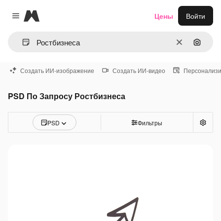
Magnific
Цены
Войти
Close menu
Очистить
Поиск 
Создать ИИ-изображение
Создать ИИ-видео
Персонализи
PSD По Запросу Ростбизнеса
PSD
Фильтры