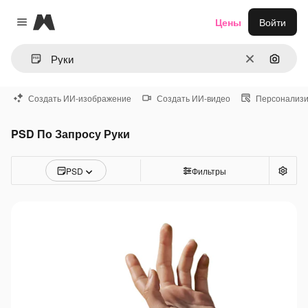
Magnific
Цены
Войти
Close menu
Очистить
Поиск 
Создать ИИ-изображение
Создать ИИ-видео
Персонализи
PSD По Запросу Руки
PSD
Фильтры