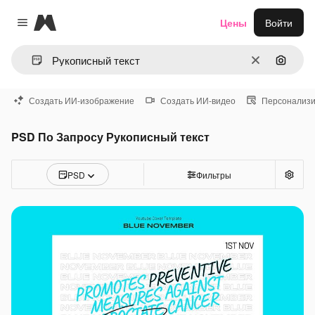
Magnific
Цены
Войти
Close menu
Очистить
Поиск 
Создать ИИ-изображение
Создать ИИ-видео
Персонализи
PSD По Запросу Рукописный текст
PSD
Фильтры