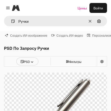
Magnific
Цены
Войти
Close menu
Очистить
Поиск 
Создать ИИ-изображение
Создать ИИ-видео
Персонализи
PSD По Запросу Ручки
PSD
Фильтры