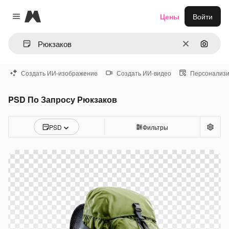
Magnific
Цены
Войти
Close menu
Очистить
Поиск 
Создать ИИ-изображение
Создать ИИ-видео
Персонализи
PSD По Запросу Рюкзаков
PSD
Фильтры