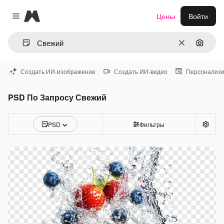
Magnific
Цены
Войти
Close menu
Очистить
Поиск 
Создать ИИ-изображение
Создать ИИ-видео
Персонализи
PSD По Запросу Свежий
PSD
Фильтры