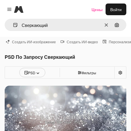
Magnific
Цены
Войти
Close menu
Очистить
Поиск 
Создать ИИ-изображение
Создать ИИ-видео
Персонализи
PSD По Запросу Сверкающий
PSD
Фильтры