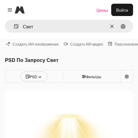
Magnific
Цены
Войти
Close menu
Очистить
Поиск 
Создать ИИ-изображение
Создать ИИ-видео
Персонализи
PSD По Запросу Свет
PSD
Фильтры