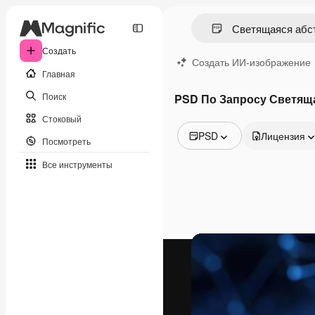
Создать
Создать ИИ-изображение
Главная
Поиск
PSD По Запросу Светяща
Стоковый
PSD
Лицензия
Посмотреть
Все изображения
Все инструменты
Векторы
Иллюстрации
Фотографии
PSD
Шаблоны
Мокапы
Видео
Видеоролик
Моушн-дизайн
Видеошаблоны
Иконки
3D-модели
Шрифты