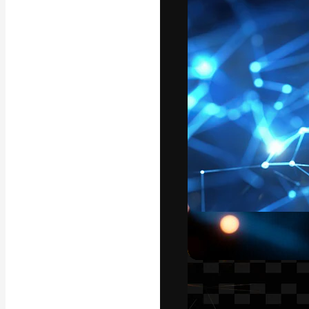
Креативная пл
ваших лучших 
подписчиков с
предприятий, а
Pусский