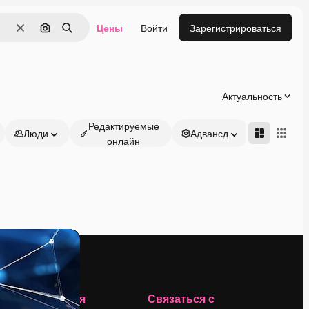
Цены
Войти
Зарегистрироваться
Очистить
Поиск по изображению
Поиск
Актуальность
Редактируемые
Люди
Адвансд
онлайн
Компания
Связаться с