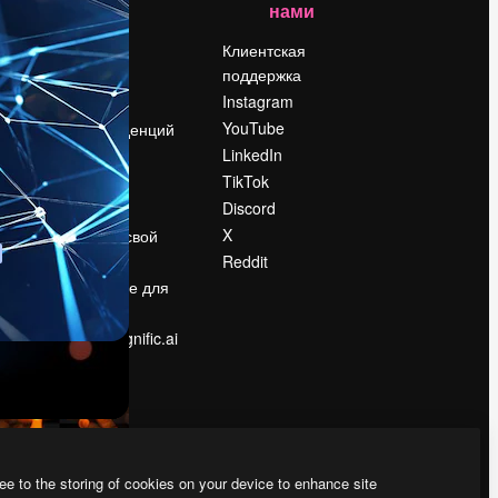
нами
Цены
о
О нас
Клиентская
поддержка
Reviews
Instagram
Вакансии
YouTube
Поиск тенденций
LinkedIn
Блог
TikTok
События
Discord
Slidesgo
ости
X
Продайте свой
контент
Reddit
в
Помещение для
прессы
Ищете magnific.ai
ee to the storing of cookies on your device to enhance site