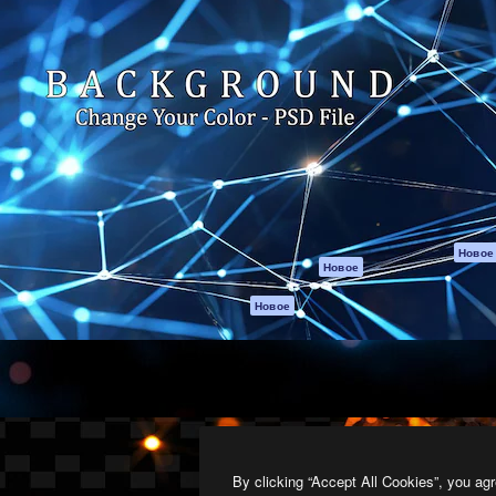
атформа для создания
Spaces
Academy
работ. Более 1 миллиона
ИИ-помощник
Документация п
реди креаторов,
Пакету ИИ
Генератор
гентств и студий.
изображений ИИ
Служба
поддержки
Генератор видео
ИИ
Условия и
положения
Генератор голоса
на основе ИИ
Политика
конфиденциальн
Стоковый контент
Оригиналы
MCP для
Новое
Новое
Claude/ChatGPT
Политика файло
cookie
Агенты
Новое
Центр доверия
API
Партнеры
Мобильное
приложение
Предприятие
Все инструменты
Magnific
By clicking “Accept All Cookies”, you agr