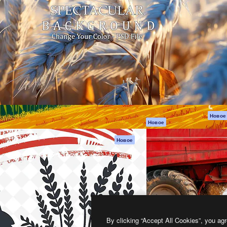
атформа для создания
Spaces
Academy
работ. Более 1 миллиона
ИИ-помощник
Документация п
реди креаторов,
Пакету ИИ
Генератор
гентств и студий.
изображений ИИ
Служба
поддержки
Генератор видео
ИИ
Условия и
положения
Генератор голоса
на основе ИИ
Политика
конфиденциальн
Стоковый контент
Оригиналы
MCP для
Новое
Новое
Claude/ChatGPT
Политика файло
cookie
Агенты
Новое
Центр доверия
API
Партнеры
Мобильное
приложение
Предприятие
Все инструменты
Magnific
By clicking “Accept All Cookies”, you agr