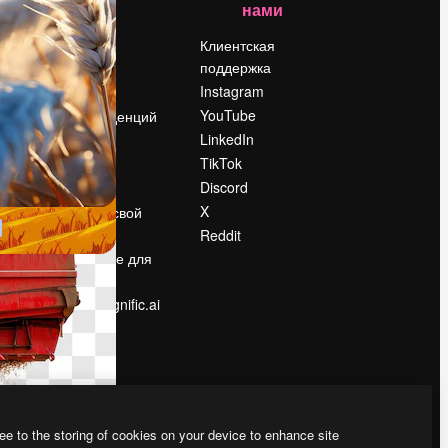
нами
Цены
о
О нас
Клиентская
поддержка
Reviews
Instagram
Вакансии
YouTube
Поиск тенденций
LinkedIn
Блог
TikTok
События
Discord
Slidesgo
ости
X
Продайте свой
контент
Reddit
в
Помещение для
прессы
Ищете magnific.ai
ee to the storing of cookies on your device to enhance site