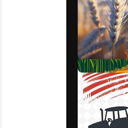
Креативная пл
ваших лучших 
подписчиков с
предприятий, а
Pусский