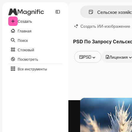
Создать
Создать ИИ-изображение
Главная
Поиск
PSD По Запросу Сельско
Стоковый
PSD
Лицензия
Посмотреть
Все изображения
Все инструменты
Векторы
Иллюстрации
Фотографии
PSD
Шаблоны
Мокапы
Видео
Видеоролик
Моушн-дизайн
Видеошаблоны
Иконки
3D-модели
Шрифты