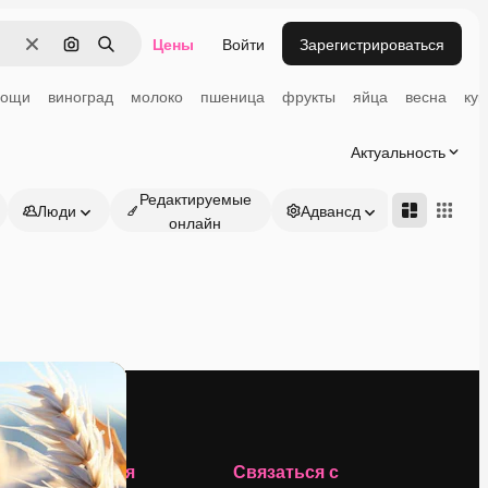
Цены
Войти
Зарегистрироваться
Очистить
Поиск по изображению
Поиск
вощи
виноград
молоко
пшеница
фрукты
яйца
весна
кук
Актуальность
Редактируемые
Люди
Адвансд
онлайн
Компания
Связаться с