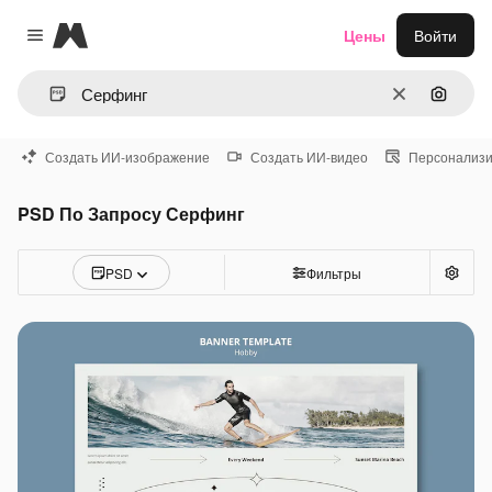
Magnific
Цены
Войти
Close menu
Очистить
Поиск 
Создать ИИ-изображение
Создать ИИ-видео
Персонализи
PSD По Запросу Серфинг
PSD
Фильтры