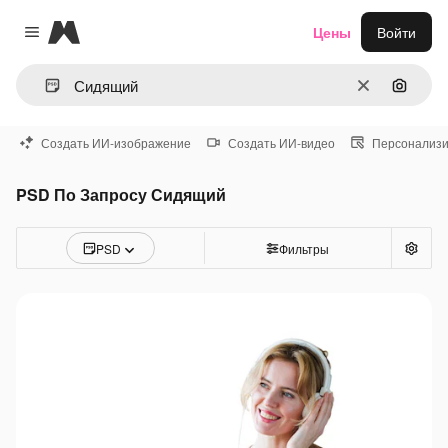
Magnific
Цены
Войти
Close menu
Очистить
Поиск 
Создать ИИ-изображение
Создать ИИ-видео
Персонализи
PSD По Запросу Сидящий
PSD
Фильтры