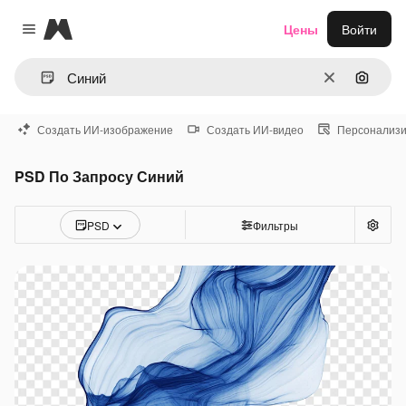
Magnific
Цены
Войти
Close menu
Очистить
Поиск 
Создать ИИ-изображение
Создать ИИ-видео
Персонализи
PSD По Запросу Синий
PSD
Фильтры