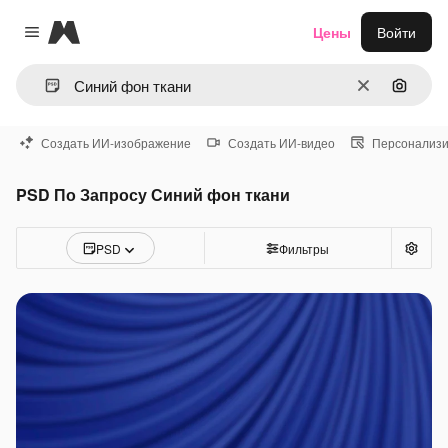
Magnific
Цены
Войти
Close menu
Очистить
Поиск 
Создать ИИ-изображение
Создать ИИ-видео
Персонализи
PSD По Запросу Синий фон ткани
PSD
Фильтры