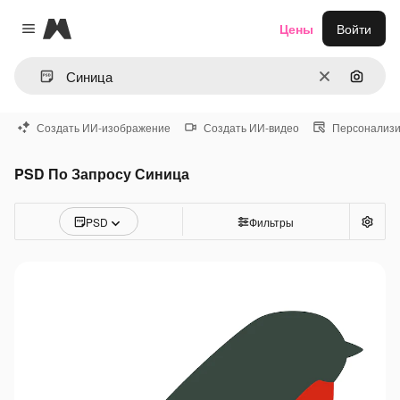
Magnific
Цены
Войти
Close menu
Очистить
Поиск 
Создать ИИ-изображение
Создать ИИ-видео
Персонализи
PSD По Запросу Синица
PSD
Фильтры