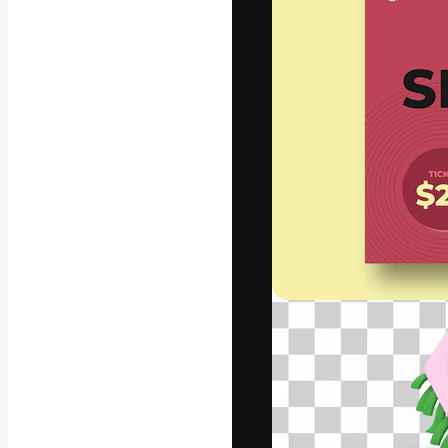
Креативная пл
ваших лучших 
подписчиков с
предприятий, а
Pусский