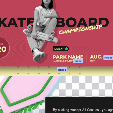
атформа для создания
Spaces
Academy
работ. Более 1 миллиона
ИИ-помощник
Документация п
реди креаторов,
Пакету ИИ
Генератор
гентств и студий.
изображений ИИ
Служба
поддержки
Генератор видео
ИИ
Условия и
положения
Генератор голоса
на основе ИИ
Политика
конфиденциальн
Стоковый контент
Оригиналы
MCP для
Новое
Новое
Claude/ChatGPT
Политика файло
cookie
Агенты
Новое
Центр доверия
API
Партнеры
Мобильное
приложение
Предприятие
Все инструменты
Magnific
By clicking “Accept All Cookies”, you agr