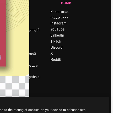
нами
Цены
о
О нас
Клиентская
поддержка
Reviews
Instagram
Вакансии
YouTube
Поиск тенденций
LinkedIn
Блог
TikTok
События
Discord
Slidesgo
ости
X
Продайте свой
контент
Reddit
в
Помещение для
прессы
Ищете magnific.ai
ee to the storing of cookies on your device to enhance site