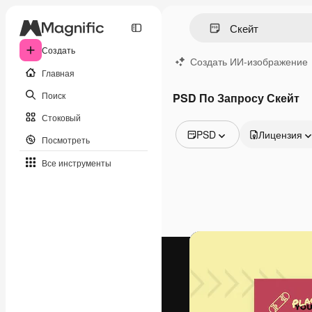
Создать
Создать ИИ-изображение
Главная
Поиск
PSD По Запросу Скейт
Стоковый
PSD
Лицензия
Посмотреть
Все изображения
Все инструменты
Векторы
Иллюстрации
Фотографии
PSD
Шаблоны
Мокапы
Видео
Видеоролик
Моушн-дизайн
Видеошаблоны
Иконки
3D-модели
Шрифты