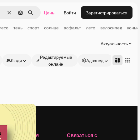
Цены
Войти
Зарегистрироваться
Очистить
Поиск по изображению
Поиск
лесо
тень
спорт
солнце
асфальт
лето
велосипед
коньк
Актуальность
Редактируемые
Люди
Адвансд
онлайн
Компания
Связаться с