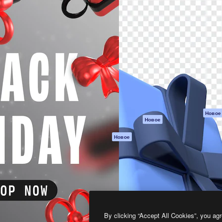
атформа для создания
Spaces
Academy
работ. Более 1 миллиона
ИИ-помощник
Документация п
реди креаторов,
Пакету ИИ
Генератор
гентств и студий.
изображений ИИ
Служба
поддержки
Генератор видео
ИИ
Условия и
положения
Генератор голоса
на основе ИИ
Политика
конфиденциальн
Стоковый контент
Оригиналы
MCP для
Новое
Новое
Claude/ChatGPT
Политика файло
cookie
Агенты
Новое
Центр доверия
API
Партнеры
Мобильное
приложение
Предприятие
Все инструменты
Magnific
By clicking “Accept All Cookies”, you agr