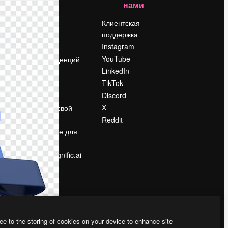
нами
Цены
о
О нас
Клиентская
поддержка
Reviews
Instagram
Вакансии
YouTube
Поиск тенденций
LinkedIn
Блог
TikTok
События
Discord
Slidesgo
ости
X
Продайте свой
контент
Reddit
в
Помещение для
прессы
Ищете magnific.ai
ee to the storing of cookies on your device to enhance site