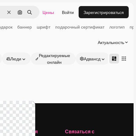
Цены
Войти
Зарегистрироваться
Очистить
Поиск по изображению
Поиск
одарок
баннер
шрифт
подарочный сертификат
логотип
пр
Актуальность
Редактируемые
Люди
Адвансд
онлайн
Компания
Связаться с