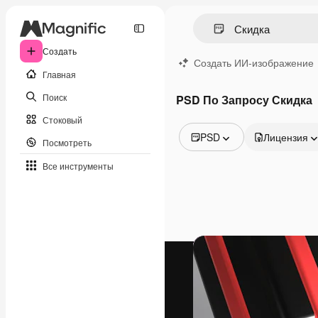
Создать
Создать ИИ-изображение
Главная
Поиск
PSD По Запросу Скидка
Стоковый
PSD
Лицензия
Посмотреть
Все изображения
Все инструменты
Векторы
Иллюстрации
Фотографии
PSD
Шаблоны
Мокапы
Видео
Видеоролик
Моушн-дизайн
Видеошаблоны
Иконки
3D-модели
Шрифты