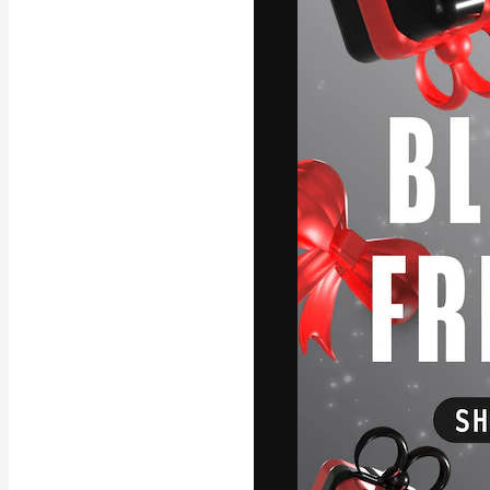
Креативная пл
ваших лучших 
подписчиков с
предприятий, а
Pусский