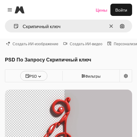
Magnific
Цены
Войти
Close menu
Очистить
Поиск 
Создать ИИ-изображение
Создать ИИ-видео
Персонализи
PSD По Запросу Скрипичный ключ
PSD
Фильтры