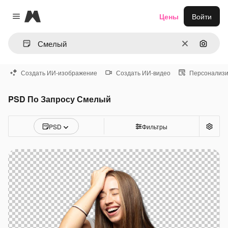
Magnific
Цены
Войти
Close menu
Очистить
Поиск 
Создать ИИ-изображение
Создать ИИ-видео
Персонализи
PSD По Запросу Смелый
PSD
Фильтры