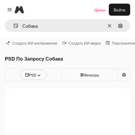
Magnific
Цены
Войти
Close menu
Очистить
Поиск 
Создать ИИ-изображение
Создать ИИ-видео
Персонализи
PSD По Запросу Собака
PSD
Фильтры