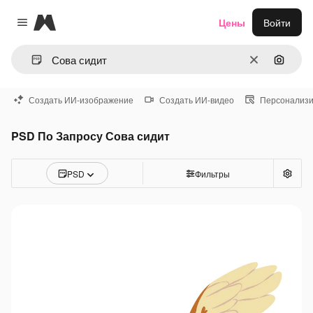
Magnific
Цены
Войти
Close menu
Очистить
Поиск 
Создать ИИ-изображение
Создать ИИ-видео
Персонализи
PSD По Запросу Сова сидит
PSD
Фильтры