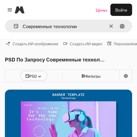
Magnific
Цены
Войти
Close menu
Очистить
Поиск 
Создать ИИ-изображение
Создать ИИ-видео
Персонализи
PSD По Запросу Современные технологии
PSD
Фильтры