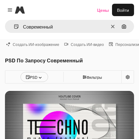
Magnific
Цены
Войти
Close menu
Очистить
Поиск 
Создать ИИ-изображение
Создать ИИ-видео
Персонализи
PSD По Запросу Современный
PSD
Фильтры