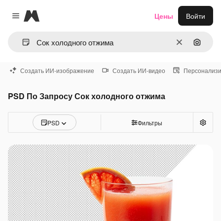
Magnific
Цены
Войти
Close menu
Очистить
Поиск 
Создать ИИ-изображение
Создать ИИ-видео
Персонализи
PSD По Запросу Сок холодного отжима
PSD
Фильтры