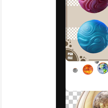
Креативная пл
ваших лучших 
подписчиков с
предприятий, а
Pусский