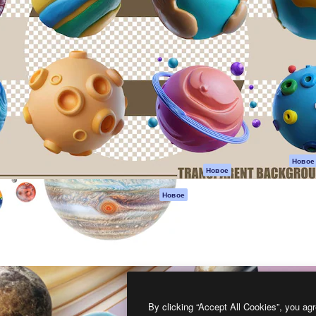
атформа для создания
Spaces
Academy
работ. Более 1 миллиона
ИИ-помощник
Документация п
реди креаторов,
Пакету ИИ
Генератор
гентств и студий.
изображений ИИ
Служба
поддержки
Генератор видео
ИИ
Условия и
положения
Генератор голоса
на основе ИИ
Политика
конфиденциальн
Стоковый контент
Оригиналы
MCP для
Новое
Новое
Claude/ChatGPT
Политика файло
cookie
Агенты
Новое
Центр доверия
API
Партнеры
Мобильное
приложение
Предприятие
Все инструменты
Magnific
By clicking “Accept All Cookies”, you agr