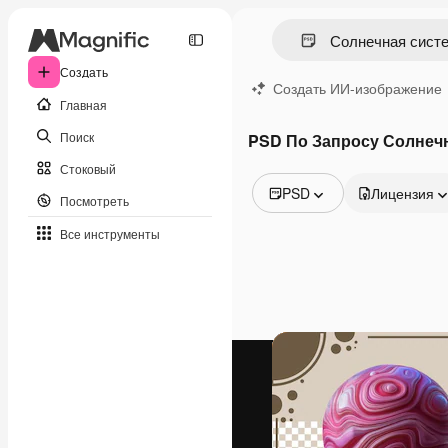
Создать
Создать ИИ-изображение
Главная
Поиск
PSD По Запросу Солнеч
Стоковый
PSD
Лицензия
Посмотреть
Все изображения
Все инструменты
Векторы
Иллюстрации
Фотографии
PSD
Шаблоны
Мокапы
Видео
Видеоролик
Моушн-дизайн
Видеошаблоны
Иконки
3D-модели
Шрифты