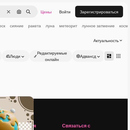
Цены
Войти
Зарегистрироваться
Очистить
Поиск по изображению
Поиск
еск
сияние
ракета
луна
метеорит
лунное затмение
косм
Актуальность
Редактируемые
Люди
Адвансд
онлайн
Компания
Связаться с