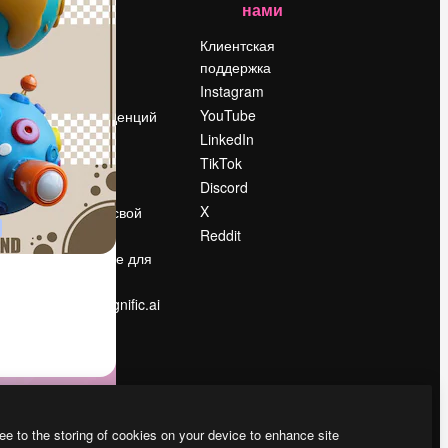
нами
Цены
о
О нас
Клиентская
поддержка
Reviews
Instagram
Вакансии
YouTube
Поиск тенденций
LinkedIn
Блог
TikTok
События
Discord
Slidesgo
ости
X
Продайте свой
контент
Reddit
в
Помещение для
прессы
Ищете magnific.ai
ee to the storing of cookies on your device to enhance site