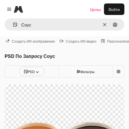
Magnific
Цены
Войти
Close menu
Очистить
Поиск 
Создать ИИ-изображение
Создать ИИ-видео
Персонализи
PSD По Запросу Соус
PSD
Фильтры