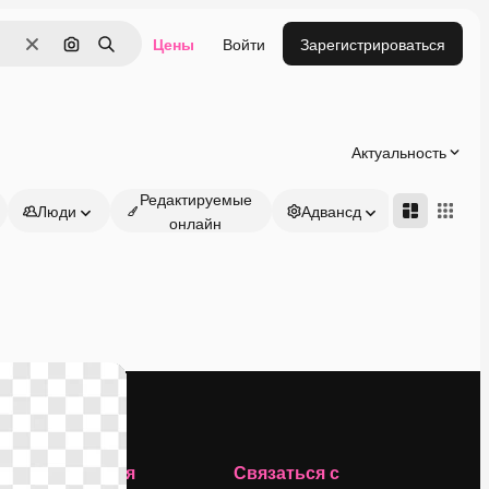
Цены
Войти
Зарегистрироваться
Очистить
Поиск по изображению
Поиск
Актуальность
Редактируемые
Люди
Адвансд
онлайн
Компания
Связаться с