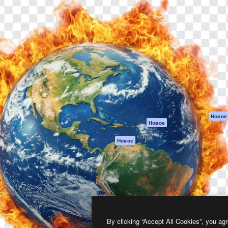
атформа для создания
Spaces
Academy
работ. Более 1 миллиона
ИИ-помощник
Документация п
реди креаторов,
Пакету ИИ
Генератор
гентств и студий.
изображений ИИ
Служба
поддержки
Генератор видео
ИИ
Условия и
положения
Генератор голоса
на основе ИИ
Политика
конфиденциальн
Стоковый контент
Оригиналы
MCP для
Новое
Новое
Claude/ChatGPT
Политика файло
cookie
Агенты
Новое
Центр доверия
API
Партнеры
Мобильное
приложение
Предприятие
Все инструменты
Magnific
By clicking “Accept All Cookies”, you agr