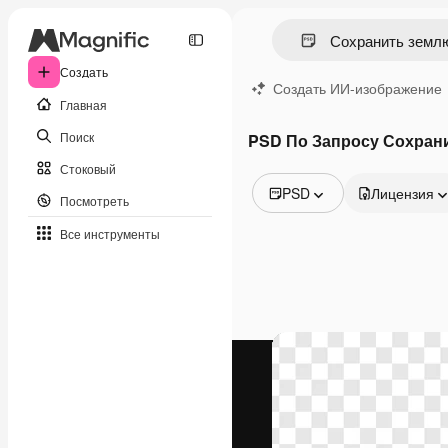
Создать
Создать ИИ-изображение
Главная
Поиск
PSD По Запросу Сохран
Стоковый
PSD
Лицензия
Посмотреть
Все изображения
Все инструменты
Векторы
Иллюстрации
Фотографии
PSD
Шаблоны
Мокапы
Видео
Видеоролик
Моушн-дизайн
Видеошаблоны
Иконки
3D-модели
Шрифты