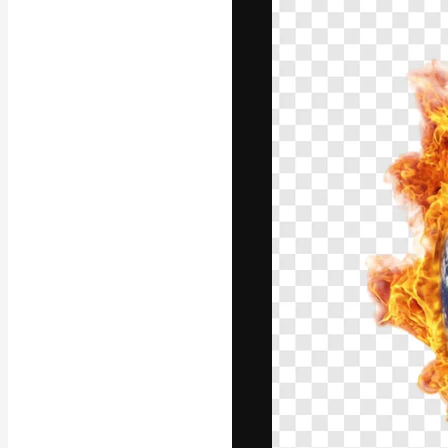
Креативная пл
ваших лучших 
подписчиков с
предприятий, а
Pусский