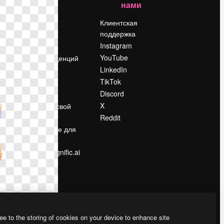
нами
Цены
о
О нас
Клиентская
поддержка
Reviews
Instagram
Вакансии
YouTube
Поиск тенденций
LinkedIn
Блог
TikTok
События
Discord
Slidesgo
ости
X
Продайте свой
контент
Reddit
в
Помещение для
прессы
Ищете magnific.ai
ee to the storing of cookies on your device to enhance site