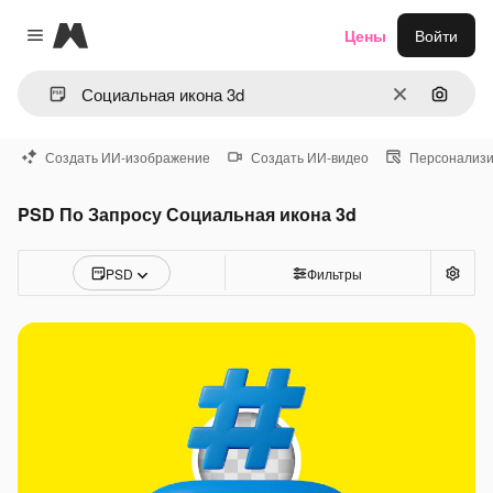
Magnific
Цены
Войти
Close menu
Очистить
Поиск 
Создать ИИ-изображение
Создать ИИ-видео
Персонализи
PSD По Запросу Социальная икона 3d
PSD
Фильтры