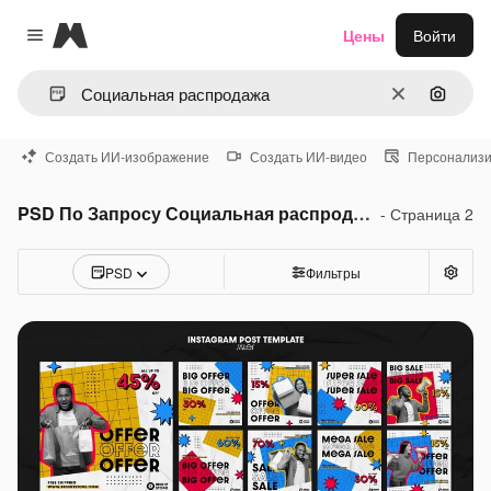
Magnific
Цены
Войти
Close menu
Очистить
Поиск 
Создать ИИ-изображение
Создать ИИ-видео
Персонализи
PSD По Запросу Социальная распродажа
- Страница 2
PSD
Фильтры