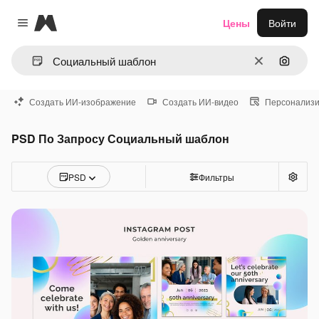
Magnific
Цены
Войти
Close menu
Очистить
Поиск 
Создать ИИ-изображение
Создать ИИ-видео
Персонализи
PSD По Запросу Социальный шаблон
PSD
Фильтры