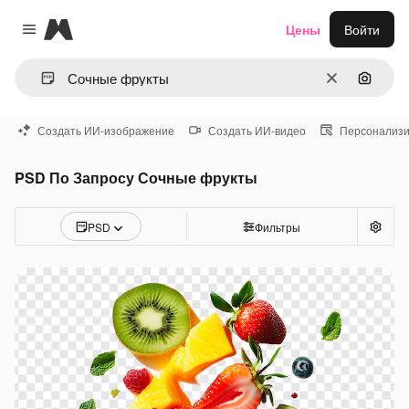
Magnific
Цены
Войти
Close menu
Очистить
Поиск 
Создать ИИ-изображение
Создать ИИ-видео
Персонализи
PSD По Запросу Сочные фрукты
PSD
Фильтры