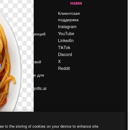
нами
Цены
о
О нас
Клиентская
поддержка
Reviews
Instagram
Вакансии
YouTube
Поиск тенденций
LinkedIn
Блог
TikTok
События
Discord
Slidesgo
ости
X
Продайте свой
контент
Reddit
в
Помещение для
прессы
Ищете magnific.ai
ee to the storing of cookies on your device to enhance site