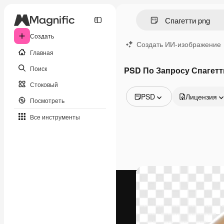
Создать
Создать ИИ-изображение
Главная
Поиск
PSD По Запросу Спагетт
Стоковый
PSD
Лицензия
Посмотреть
Все изображения
Все инструменты
Векторы
Иллюстрации
Фотографии
PSD
Шаблоны
Мокапы
Видео
Видеоролик
Моушн-дизайн
Видеошаблоны
Иконки
3D-модели
Шрифты