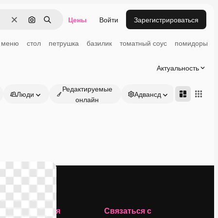
Цены
Войти
Зарегистрироваться
Очистить
Поиск по изображению
Поиск
меню
стол
петрушка
базилик
томатный соус
помидоры
Актуальность
Редактируемые
Люди
Адвансд
онлайн
Компания
Связаться с