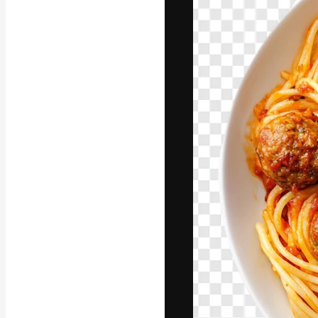
Креативная пл
ваших лучших 
подписчиков с
предприятий, а
Pусский