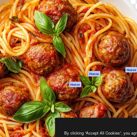
атформа для создания
Spaces
Academy
работ. Более 1 миллиона
ИИ-помощник
Документация п
реди креаторов,
Пакету ИИ
Генератор
гентств и студий.
изображений ИИ
Служба
поддержки
Генератор видео
ИИ
Условия и
положения
Генератор голоса
на основе ИИ
Политика
конфиденциальн
Стоковый контент
Оригиналы
MCP для
Новое
Новое
Claude/ChatGPT
Политика файло
cookie
Агенты
Новое
Центр доверия
API
Партнеры
Мобильное
приложение
Предприятие
Все инструменты
Magnific
By clicking “Accept All Cookies”, you agr