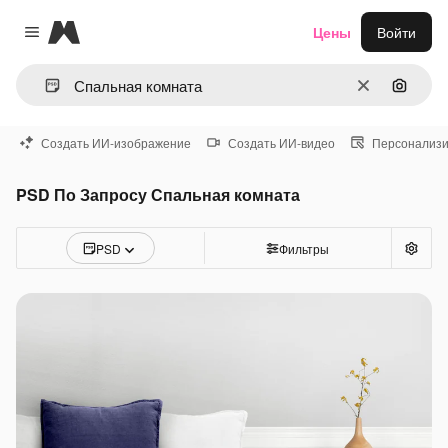
Magnific
Цены
Войти
Close menu
Очистить
Поиск 
Создать ИИ-изображение
Создать ИИ-видео
Персонализи
PSD По Запросу Спальная комната
PSD
Фильтры