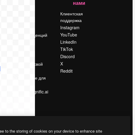
нами
Цены
о
О нас
Клиентская
поддержка
Reviews
Instagram
Вакансии
YouTube
Поиск тенденций
LinkedIn
Блог
TikTok
События
Discord
Slidesgo
ости
X
Продайте свой
контент
Reddit
в
Помещение для
прессы
Ищете magnific.ai
ee to the storing of cookies on your device to enhance site