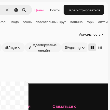
Цены
Войти
Зарегистрироваться
Очистить
Поиск по изображению
Поиск
фон
вода
огонь
спасательный круг
машина
горы
аптечк
Актуальность
Редактируемые
Люди
Адвансд
онлайн
Компания
Связаться с