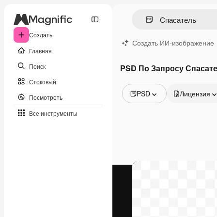
Создать
Создать ИИ-изображение
Главная
Поиск
PSD По Запросу Спасат
Стоковый
PSD
Лицензия
Посмотреть
Все изображения
Все инструменты
Векторы
Иллюстрации
Фотографии
PSD
Шаблоны
Мокапы
Видео
Видеоролик
Моушн-дизайн
Видеошаблоны
Иконки
3D-модели
Шрифты