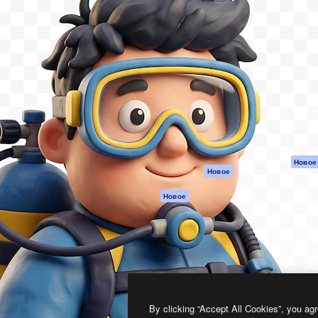
атформа для создания
Spaces
Academy
работ. Более 1 миллиона
ИИ-помощник
Документация п
реди креаторов,
Пакету ИИ
Генератор
гентств и студий.
изображений ИИ
Служба
поддержки
Генератор видео
ИИ
Условия и
положения
Генератор голоса
на основе ИИ
Политика
конфиденциальн
Стоковый контент
Оригиналы
MCP для
Новое
Новое
Claude/ChatGPT
Политика файло
cookie
Агенты
Новое
Центр доверия
API
Партнеры
Мобильное
приложение
Предприятие
Все инструменты
Magnific
By clicking “Accept All Cookies”, you agr