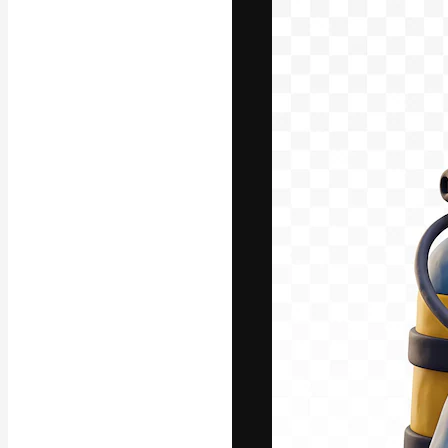
Креативная пл
ваших лучших 
подписчиков с
предприятий, а
Pусский