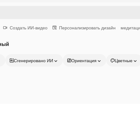
Создать ИИ-видео
Персонализировать дизайн
медитац
йный
Сгенерировано ИИ
Ориентация
Цветные
Продукция
Начать