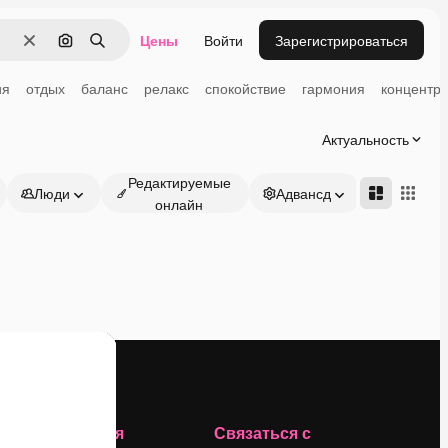
Цены
Войти
Зарегистрироваться
Очистить
Поиск по изображению
Поиск
ия
отдых
баланс
релакс
спокойствие
гармония
концентр
Актуальность
Редактируемые
Люди
Адвансд
онлайн
Компания
Связаться с