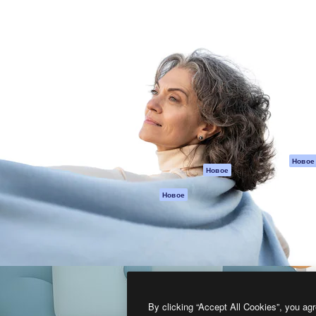
атформа для создания
Spaces
Academy
работ. Более 1 миллиона
ИИ-помощник
Документация п
реди креаторов,
Пакету ИИ
Генератор
гентств и студий.
изображений ИИ
Служба
поддержки
Генератор видео
ИИ
Условия и
положения
Генератор голоса
на основе ИИ
Политика
конфиденциальн
Стоковый контент
Оригиналы
MCP для
Новое
Новое
Claude/ChatGPT
Политика файло
cookie
Агенты
Новое
Центр доверия
API
Партнеры
Мобильное
приложение
Предприятие
Все инструменты
Magnific
By clicking “Accept All Cookies”, you agr