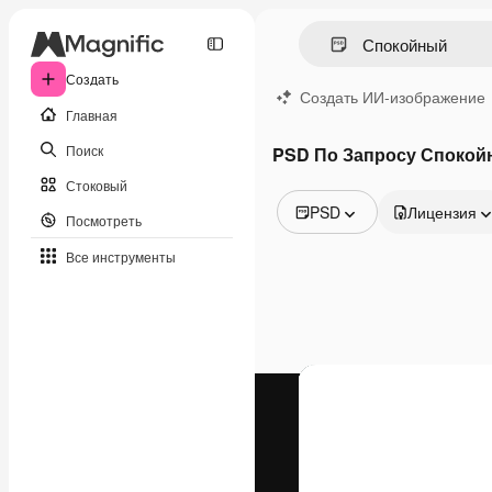
Создать
Создать ИИ-изображение
Главная
Поиск
PSD По Запросу Споко
Стоковый
PSD
Лицензия
Посмотреть
Все изображения
Все инструменты
Векторы
Иллюстрации
Фотографии
PSD
Шаблоны
Мокапы
Видео
Видеоролик
Моушн-дизайн
Видеошаблоны
Иконки
3D-модели
Шрифты