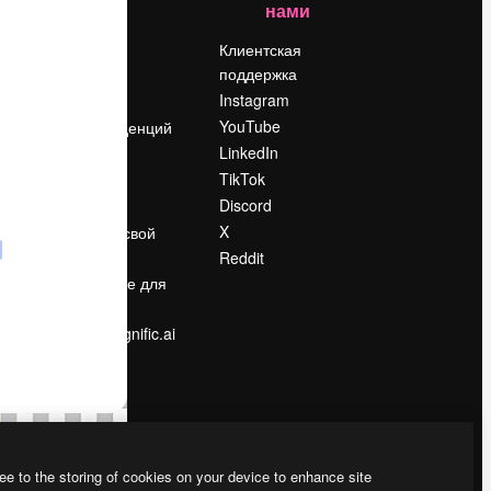
нами
Цены
о
О нас
Клиентская
поддержка
Reviews
Instagram
Вакансии
YouTube
Поиск тенденций
LinkedIn
Блог
TikTok
События
Discord
Slidesgo
ости
X
Продайте свой
контент
Reddit
в
Помещение для
прессы
Ищете magnific.ai
ee to the storing of cookies on your device to enhance site