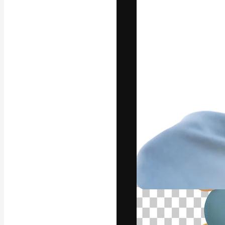
Креативная пл
ваших лучших 
подписчиков с
предприятий, а
Pусский