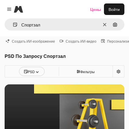
Magnific
Цены
Войти
Close menu
Очистить
Поиск 
Создать ИИ-изображение
Создать ИИ-видео
Персонализи
PSD По Запросу Спортзал
PSD
Фильтры