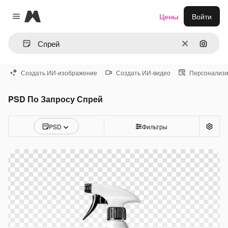
Magnific
Цены
Войти
Close menu
Очистить
Поиск 
Создать ИИ-изображение
Создать ИИ-видео
Персонализи
PSD По Запросу Спрей
PSD
Фильтры