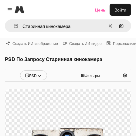
Magnific
Цены
Войти
Close menu
Очистить
Поиск 
Создать ИИ-изображение
Создать ИИ-видео
Персонализи
PSD По Запросу Старинная кинокамера
PSD
Фильтры