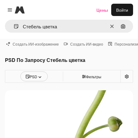
Magnific
Цены
Войти
Close menu
Очистить
Поиск 
Создать ИИ-изображение
Создать ИИ-видео
Персонализи
PSD По Запросу Стебель цветка
PSD
Фильтры